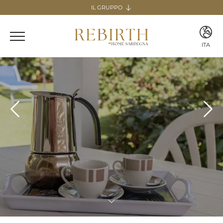
IL GRUPPO
Il gruppo
REBIRTH HOSPITALITY
ITA
Italia
ITA
Home & Guesthouse
ENG
REBIRTH GUESTHOUSE - LAZIO
REBIRTH HOME - SARDEGNA
GUESTHOUSE RADICI
COMING SOON
MARTA LAKE
COMING SOON
Canarie
Home
REBIRTH HOME - FUERTEVENTURA