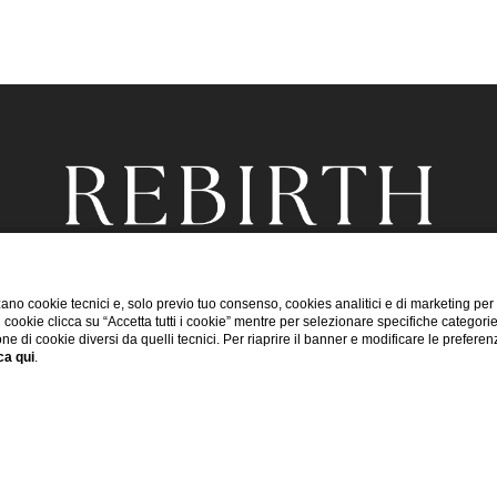
ano cookie tecnici e, solo previo tuo consenso, cookies analitici e di marketing per
di cookie clicca su “Accetta tutti i cookie” mentre per selezionare specifiche categori
one di cookie diversi da quelli tecnici. Per riaprire il banner e modificare le preferen
ca qui
.
 Marco Polo, 10 | 07030 - Santa Maria Coghinas, Sassari
ia G. Mazzini, 58 | 07039 - La Muddizza, Valledoria, Ital
ia G.Mazzini, 60 | 07039 - La Muddizza, Valledoria, Ital
Strada provinciale 90 - 07039 Valledoria (SS)