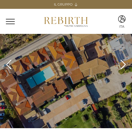
IL GRUPPO
Il gruppo
REBIRTH HOSPITALITY
ITA
Italia
ITA
Home & Guesthouse
ENG
REBIRTH GUESTHOUSE - LAZIO
REBIRTH HOME - SARDEGNA
GUESTHOUSE RADICI
COMING SOON
MARTA LAKE
COMING SOON
Canarie
Home
REBIRTH HOME - FUERTEVENTURA